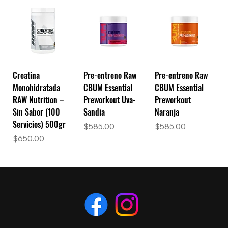
Creatina
Pre-entreno Raw
Pre-entreno Raw
Monohidratada
CBUM Essential
CBUM Essential
RAW Nutrition –
Preworkout Uva-
Preworkout
Sin Sabor (100
Sandia
Naranja
Servicios) 500gr
Precio
Precio
$585.00
$585.00
Precio
$650.00
Nuevo
Nuevo