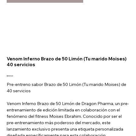
Venom Inferno Brazo de 50 Limón (Tu marido Moises)
40 servicios
Precio
$585.00
Pre-entreno sabor Brazo de 50 Limón (Tu marido Moises) de
40 servicios
Venom Inferno Brazo de 50 Limón de Dragon Pharma, un pre-
entrenamiento de edición limitada en colaboración con el
fenómeno del fitness Moises Ebrahim. Conocido por ser el
pre-entrenamiento más poderoso del mercado, este
lanzamiento exclusivo presenta una etiqueta personalizada
diseñada específicamente para esta colaboración.