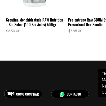
Creatina Monohidratada RAW Nutrition
Pre-entreno Raw CBUM Es
Vista rápida
Vista rápid
– Sin Sabor (100 Servicios) 500gr
Preworkout Uva-Sandia
Precio
Precio
$650.00
$585.00
Ti
Mo
Na
C
CONTACTO
COMO COMPRAR
Active Drive Creatina 300 gr
ISO 100 Dymatize Strawberry 5lbs
Insane Whey 4.6 Lbs Sabor Birthday
Proteína Dymatize Elite W
Colágeno Collagen Plus H
Vista rápida
Vista rápida
Vista rápida
Vista rápid
Vista rápid