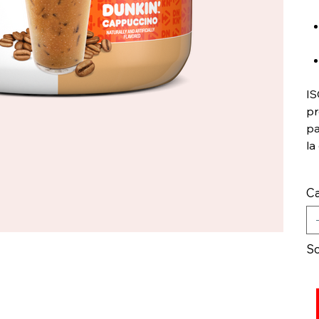
IS
pr
pa
la
Ca
So