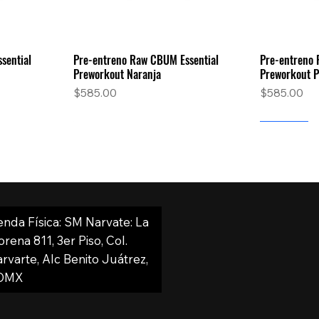
sential
Pre-entreno Raw CBUM Essential
Pre-entreno 
a
Vista rápida
Preworkout Naranja
Preworkout 
Precio
Precio
$585.00
$585.00
Nuevo
enda Física: SM Narvate: La
rena 811, 3er Piso, Col.
rvarte, Alc Benito Juátrez,
DMX
hey 5
ydration
ISO 100 Cocoa Pebbles – Tu proteína
Insane whey 5.1 lbs Chocolate Peanut
ISO 100 Dunk
ISO 100 Dyma
a
a
Vista rápida
Vista rápida