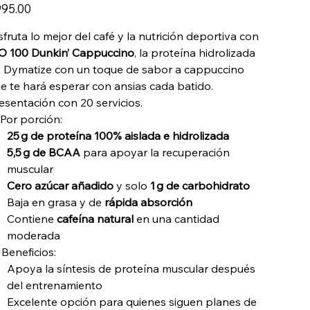
io
95.00
sfruta lo mejor del café y la nutrición deportiva con
O 100 Dunkin’ Cappuccino
, la proteína hidrolizada
 Dymatize con un toque de sabor a cappuccino
e te hará esperar con ansias cada batido.
esentación con 20 servicios.
Por porción:
25 g de proteína 100% aislada e hidrolizada
5,5 g de BCAA
para apoyar la recuperación
muscular
Cero azúcar añadido
y solo
1 g de carbohidrato
Baja en grasa y de
rápida absorción
Contiene
cafeína natural
en una cantidad
moderada
 Beneficios:
Apoya la síntesis de proteína muscular después
del entrenamiento
Excelente opción para quienes siguen planes de