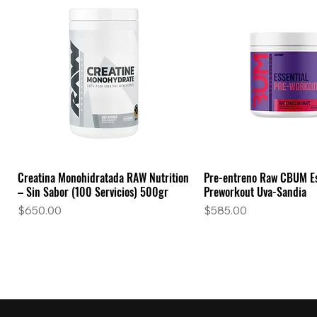
Creatina Monohidratada RAW Nutrition
Pre-entreno Raw CBUM Es
Vista rápida
Vista rápid
– Sin Sabor (100 Servicios) 500gr
Preworkout Uva-Sandia
Precio
Precio
$650.00
$585.00