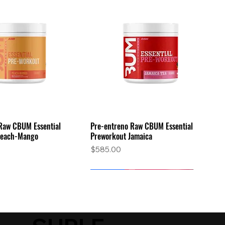
Raw CBUM Essential
Pre-entreno Raw CBUM Essential
Vista rápida
Vista rápida
Peach-Mango
Preworkout Jamaica
Precio
$585.00
Nuevo