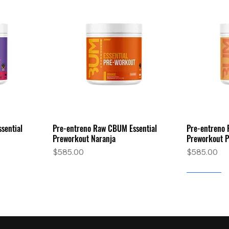
sential
Pre-entreno Raw CBUM Essential
Pre-entreno 
a
Vista rápida
Preworkout Naranja
Preworkout 
Precio
Precio
$585.00
$585.00
Nuevo