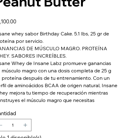
Peanut Butter
io
,100.00
sane whey sabor Birthday Cake. 5.1 lbs, 25 gr de
oteína por servicio.
ANANCIAS DE MÚSCULO MAGRO. PROTEÍNA
HEY. SABORES INCREÍBLES.
sane Whey de Insane Labz promueve ganancias
 músculo magro con una dosis completa de 25 g
 proteína después de tu entrenamiento. Con un
rfil de aminoácidos BCAA de origen natural, Insane
ey mejora tu tiempo de recuperación mientras
nstruyes el músculo magro que necesitas
ntidad
lo 1 disponible(s)