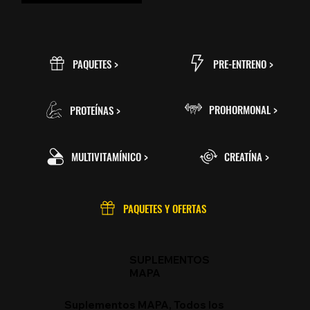
Agotado
Precio
Precio
Precio
Precio
$585.00
$995.00
$585.00
$2,250.00
PRE-ENTRENO >
PAQUETES >
PROHORMONAL >
PROTEÍNAS >
MULTIVITAMÍNICO >
CREATÍNA >
PAQUETES Y OFERTAS
SUPLEMENTOS
MAPA
Suplementos MAPA, Todos los