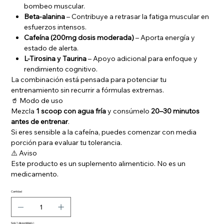
bombeo muscular.
Beta-alanina
– Contribuye a retrasar la fatiga muscular en
esfuerzos intensos.
Cafeína (200mg dosis moderada)
– Aporta energía y
estado de alerta.
L-Tirosina y Taurina
– Apoyo adicional para enfoque y
rendimiento cognitivo.
La combinación está pensada para potenciar tu
entrenamiento sin recurrir a fórmulas extremas.
🥤 Modo de uso
Mezcla
1 scoop con agua fría
y consúmelo
20–30 minutos
antes de entrenar
.
Si eres sensible a la cafeína, puedes comenzar con media
porción para evaluar tu tolerancia.
⚠️ Aviso
Este producto es un suplemento alimenticio. No es un
medicamento.
Cantidad
Solo 1 disponible(s)