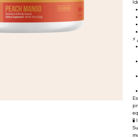
Id
⚡ 
Es
pr
eq
🧪
Su
mu