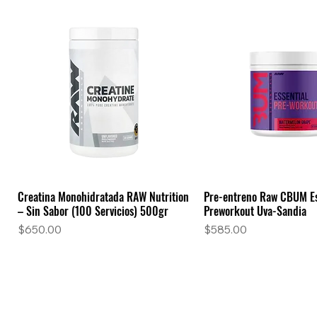
Creatina Monohidratada RAW Nutrition
Pre-entreno Raw CBUM Es
Vista rápida
Vista rápid
– Sin Sabor (100 Servicios) 500gr
Preworkout Uva-Sandia
Precio
Precio
$650.00
$585.00