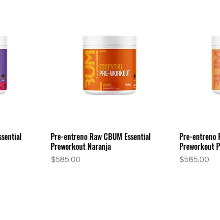
sential
Pre-entreno Raw CBUM Essential
Pre-entreno 
a
Vista rápida
Preworkout Naranja
Preworkout 
Precio
Precio
$585.00
$585.00
Nuevo