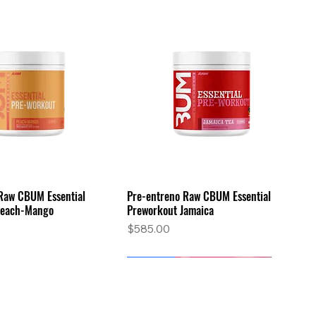
Raw CBUM Essential
Pre-entreno Raw CBUM Essential
Vista rápida
Vista rápida
Peach-Mango
Preworkout Jamaica
Precio
$585.00
Nuevo