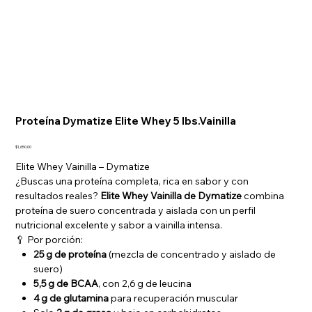
Proteína Dymatize Elite Whey 5 lbs.Vainilla
Precio
$1,650.00
Elite Whey Vainilla – Dymatize
¿Buscas una proteína completa, rica en sabor y con
resultados reales?
Elite Whey Vainilla de Dymatize
combina
proteína de suero concentrada y aislada con un perfil
nutricional excelente y sabor a vainilla intensa.
🥄 Por porción:
25 g de proteína
(mezcla de concentrado y aislado de
suero)
5,5 g de BCAA
, con 2,6 g de leucina
4 g de glutamina
para recuperación muscular