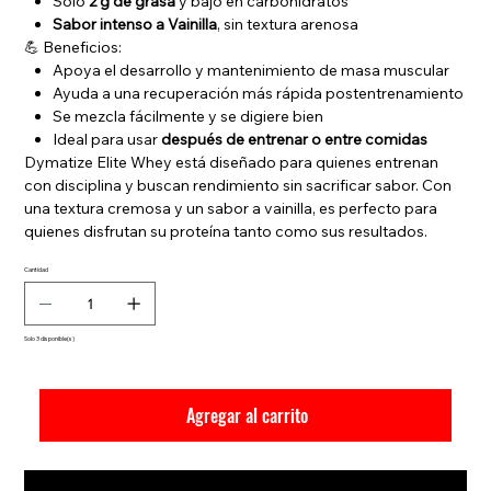
Solo
2 g de grasa
y bajo en carbohidratos
Sabor intenso a Vainilla
, sin textura arenosa
💪 Beneficios:
Apoya el desarrollo y mantenimiento de masa muscular
Ayuda a una recuperación más rápida postentrenamiento
Se mezcla fácilmente y se digiere bien
Ideal para usar
después de entrenar o entre comidas
Dymatize Elite Whey está diseñado para quienes entrenan
con disciplina y buscan rendimiento sin sacrificar sabor. Con
una textura cremosa y un sabor a vainilla, es perfecto para
quienes disfrutan su proteína tanto como sus resultados.
Cantidad
Solo 3 disponible(s)
Agregar al carrito